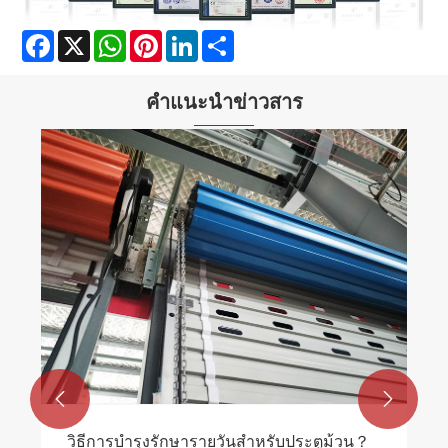
Facebook
X
WhatsApp
Pinterest
LinkedIn
Share
คำแนะนำข่าวสาร


วิธีการบำรุงรักษารายวันสำหรับประตูม้วน？