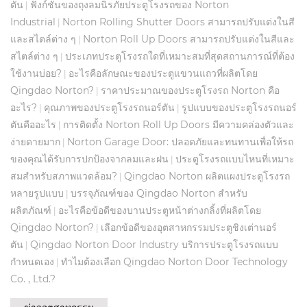
ตัน
ฟังก์ชั่นของถุงลมนิรภัยประตูโรงรถของ Norton
|
Industrial
Norton Rolling Shutter Doors สามารถปรับแต่งในสี
|
และสไตล์ต่าง ๆ
Norton Roll Up Doors สามารถปรับแต่งในสีและ
|
สไตล์ต่าง ๆ
ประเภทประตูโรงรถใดที่เหมาะสมที่สุดสถานการณ์ที่ต้อง
|
ใช้งานบ่อย?
อะไรคือลักษณะของประตูแขวนแถวที่ผลิตโดย
|
Qingdao Norton?
ราคาประมาณของประตูโรงรถ Norton คือ
|
อะไร?
คุณภาพของประตูโรงรถนอร์ตัน
รูปแบบของประตูโรงรถนอร์
|
|
ตันคืออะไร
การติดตั้ง Norton Roll Up Doors มีความคล่องตัวและ
|
ง่ายดายมาก
Norton Garage Door: ปลอดภัยและทนทานเพื่อให้รถ
|
ของคุณได้รับการปกป้องจากลมและฝน
ประตูโรงรถแบบไหนที่เหมาะ
|
สมสำหรับสภาพแวดล้อม?
Qingdao Norton ผลิตแผงประตูโรงรถ
|
หลายรูปแบบ
บรรจุภัณฑ์ของ Qingdao Norton สำหรับ
|
ผลิตภัณฑ์
อะไรคือข้อดีของบานประตูหน้าต่างกลิ้งที่ผลิตโดย
|
Qingdao Norton?
เลือกข้อดีของอุตสาหกรรมประตูชิงเต่านอร์
|
ตัน
Qingdao Norton Door Industry บริการประตูโรงรถแบบ
|
กำหนดเอง
ทำไมต้องเลือก Qingdao Norton Door Technology
|
Co. , Ltd.?