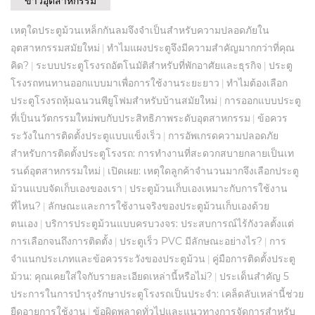
ข่าวอุตสาหกรรม
เหตุใดประตูม้วนเหล็กกันลมจึงจำเป็นสำหรับความปลอดภัยใน
อุตสาหกรรมสมัยใหม่
ทำไมแผงประตูจึงมีความสำคัญมากกว่าที่คุณ
|
คิด?
ระบบประตูโรงรถอัตโนมัติสำหรับที่พักอาศัยและธุรกิจ
ประตู
|
|
โรงรถทนทานออกแบบมาเพื่อการใช้งานระยะยาว
ทำไมต้องเลือก
|
ประตูโรงรถหุ้มฉนวนพียูโฟมสำหรับบ้านสมัยใหม่
การออกแบบประตู
|
ที่เป็นนวัตกรรมใหม่พบกับประสิทธิภาพระดับอุตสาหกรรม
ข้อควร
|
ระวังในการติดตั้งประตูแบบแข็งเร็ว
การอัพเกรดความปลอดภัย
|
สำหรับการติดตั้งประตูโรงรถ: การทำงานที่สะดวกสบายกลายเป็นเท
รนด์อุตสาหกรรมใหม่
เปิดเผย: เหตุใดลูกค้าจำนวนมากจึงเลือกประตู
|
ม้วนแบบจัดเก็บเองของเรา
ประตูม้วนเก็บเองเหมาะกับการใช้งาน
|
ที่ไหน?
ลักษณะและการใช้งานจริงของประตูม้วนเก็บเองด้วย
|
ตนเอง
บริการประตูม้วนแบบครบวงจร: ประสบการณ์ไร้กังวลตั้งแต่
|
การเลือกจนถึงการติดตั้ง
ประตูเร็ว PVC มีลักษณะอย่างไร?
การ
|
|
จำแนกประเภทและข้อควรระวังของประตูม้วน
คู่มือการติดตั้งประตู
|
ม้วน: คุณเคยใส่ใจกับรายละเอียดเหล่านี้หรือไม่?
ประเด็นสำคัญ 5
|
ประการในการบำรุงรักษาประตูโรงรถเป็นประจำ: เคล็ดลับเหล่านี้ช่วย
ยืดอายุการใช้งาน
ข้อผิดพลาดทั่วไปและแนวทางการจัดการสำหรับ
|