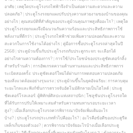
อาศัย
เหตุใดประตูโรงรถไฟฟ้าจึงจำเป็นต่อความสะดวกและความ
|
ปลอดภัย?
ประตูโรงรถยกแผงปรับปรุงความสวยงามของบ้านของคุณ
|
อย่างไร
คุณสมบัติที่สำคัญของประตูม้วนคุณภาพสูงคืออะไร?
เหตุใด
|
|
ประตูโรงรถยกแผงจึงมีฉนวนกันความร้อนและประสิทธิภาพการใช้
พลังงานที่ดีกว่า
ประตูโรงรถไฟฟ้าช่วยเพิ่มความปลอดภัยและความ
|
สะดวกในการใช้งานได้อย่างไร
คู่มือการซื้อประตูโรงรถล่าสุดในปี
|
2568
ประตูม้วนขึ้นกับประตูโรงรถกับประตูกระจก: จะเลือกได้
|
อย่างไรตามความต้องการ?
การใช้/ประโยชน์ของประตูชัตเตอร์กลิ้ง
|
สำหรับร้านค้า
การอัพเกรดความต้านทานลมและประสิทธิภาพการ
|
ระเบิดสองครั้ง: ประตูชัตเตอร์ใหม่ได้ผ่านการทดสอบความปลอดภัย
ของสิ่งแวดล้อมอย่างรุนแรง
ประตูม้วนขึ้นในยุคอัจฉริยะ: การควบคุม
|
ระยะไกลและฟังก์ชั่นการตรวจจับอัตโนมัติกลายเป็นไฮไลต์
ประตู
|
ชัตเตอร์โรลเลอร์: ผู้พิทักษ์ศิลปะแห่งสถาปนิก
โซลูชันประตูโรงรถใด
|
ที่ได้รับการปรับให้เหมาะสมสำหรับความทนทานรอบระยะเวลา
สูง?
เมื่อเลือกประตูโรงรถควรพิจารณาปัจจัยเพิ่มเติมอะไร
|
บ้าง?
ประตูโรงรถประเภททั่วไปคืออะไร?
อะไรคือข้อดีของประตูรีด
|
|
เหล็กเก็บของตัวเอง?
ควรพิจารณาปัจจัยอะไรบ้างเมื่อเลือกประตู
|
โรงรถ?
วิธีเลือกประตูกลิ้งที่เหมาะสมสำหรับโรงรถ？
ข้อควรระวัง
|
|