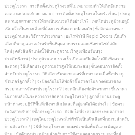
ประตูโรงรถ
การติดตั้งประตูโรงรถที่ไม่เหมาะสมทำให้เกิดอันตราย
|
ต่อความปลอดภัยอย่างมาก
การติดตั้งประตูโรงรถในครัวเรือน
ประตู
|
|
ฉนวนอุตสาหกรรมให้ผลเป็นฉนวนได้อย่างไร?
เหตุใดประตูม้วนอลูมิ
|
เนียมจึงเป็นทางเลือกที่ต้องการเพื่อความปลอดภัย
ข้อผิดพลาดของ
|
ประตูม้วนและวิธีการบำรุงรักษา
อะไรทำให้ Rapid Doors เป็นตัว
|
เลือกที่ชาญฉลาดสำหรับพื้นที่อุตสาหกรรมและเชิงพาณิชย์สมัย
ใหม่
คลังสินค้าแห่งนี้ใช้ประตูความเร็วสูงเพื่อปรับปรุง
|
ประสิทธิภาพ
ประตูม้วนแบบรวดเร็วเปิดและปิดอัตโนมัติเพื่อความ
|
สะดวก
วิธีเลือกประตูความเร็วสูงให้เหมาะสม
ขั้นตอนการติดตั้ง
|
|
สำหรับประตูโรงรถ
วิธีเลือกซัพพลายเออร์ที่เหมาะสมเมื่อซื้อประตู
|
ชัตเตอร์ลูกกลิ้ง?
จะป้องกันไม่ให้พ่อค้าขึ้นราคาในช่วงต่อมาของ
|
กระบวนการจัดหาประตูโรงรถ?
จะหลีกเลี่ยงพ่อค้าจากการขึ้นราคา
|
ในภายหลังในระหว่างการจัดหาประตูโรงรถ?
ลูกกลิ้งบานประตู
|
หน้าต่างจะปฏิวัติพื้นที่เชิงพาณิชย์และที่อยู่อาศัยได้อย่างไร
ข้อควร
|
ระวังสำหรับการซื้อประตูโรงรถ
ปัจจัยใดที่จะส่งผลกระทบต่อราคา
|
ประตูโรงรถ?
เหตุใดประตูโรงรถไฟฟ้าจึงเป็นตัวเลือกที่เหมาะสำหรับ
|
บ้านอัจฉริยะ?
วิธีที่ประตูโรงรถยกแผงช่วยเพิ่มพื้นที่และเพิ่มมูลค่า
|
บ้าน
ข้อดีของประตูม้วนสำหรับการใช้งานอุตสาหกรรมและที่อยู่
|