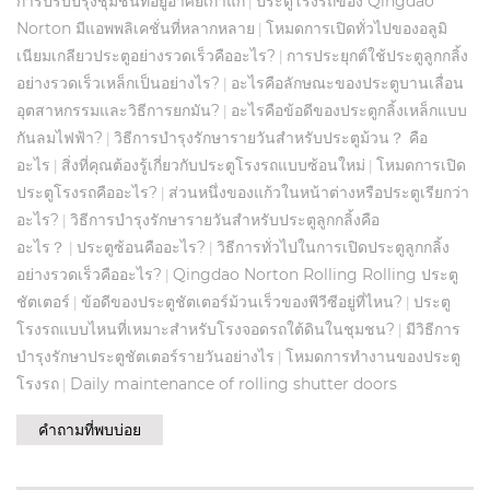
การปรับปรุงชุมชนที่อยู่อาศัยเก่าแก่
ประตูโรงรถของ Qingdao
|
Norton มีแอพพลิเคชั่นที่หลากหลาย
โหมดการเปิดทั่วไปของอลูมิ
|
เนียมเกลียวประตูอย่างรวดเร็วคืออะไร?
การประยุกต์ใช้ประตูลูกกลิ้ง
|
อย่างรวดเร็วเหล็กเป็นอย่างไร?
อะไรคือลักษณะของประตูบานเลื่อน
|
อุตสาหกรรมและวิธีการยกมัน?
อะไรคือข้อดีของประตูกลิ้งเหล็กแบบ
|
กันลมไฟฟ้า?
วิธีการบำรุงรักษารายวันสำหรับประตูม้วน？ คือ
|
อะไร
สิ่งที่คุณต้องรู้เกี่ยวกับประตูโรงรถแบบซ้อนใหม่
โหมดการเปิด
|
|
ประตูโรงรถคืออะไร?
ส่วนหนึ่งของแก้วในหน้าต่างหรือประตูเรียกว่า
|
อะไร?
วิธีการบำรุงรักษารายวันสำหรับประตูลูกกลิ้งคือ
|
อะไร？
ประตูซ้อนคืออะไร?
วิธีการทั่วไปในการเปิดประตูลูกกลิ้ง
|
|
อย่างรวดเร็วคืออะไร?
Qingdao Norton Rolling Rolling ประตู
|
ชัตเตอร์
ข้อดีของประตูชัตเตอร์ม้วนเร็วของพีวีซีอยู่ที่ไหน?
ประตู
|
|
โรงรถแบบไหนที่เหมาะสำหรับโรงจอดรถใต้ดินในชุมชน?
มีวิธีการ
|
บำรุงรักษาประตูชัตเตอร์รายวันอย่างไร
โหมดการทำงานของประตู
|
โรงรถ
Daily maintenance of rolling shutter doors
|
คำถามที่พบบ่อย