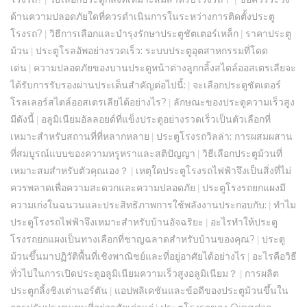
ด้านความปลอดภัยใดที่ควรดำเนินการในระหว่างการติดตั้งประตู
โรงรถ?
วิธีการเลือกและบำรุงรักษาประตูชัตเตอร์เหล็ก
ราคาประตู
|
|
ม้วน
ประตูโรลอัพอย่างรวดเร็ว: ระบบประตูอุตสาหกรรมที่โดด
|
เด่น
ความปลอดภัยของบานประตูหน้าต่างลูกกลิ้งสไตล์ออสเตรเลียจะ
|
ได้รับการรับรองผ่านประเด็นสำคัญต่อไปนี้:
จะเลือกประตูชัตเตอร์
|
โรลเลอร์สไตล์ออสเตรเลียได้อย่างไร?
ลักษณะของประตูความเร็วสูง
|
มีดังนี้
อลูมิเนียมอัลลอยด์ที่แข็งประตูอย่างรวดเร็วเป็นตัวเลือกที่
|
เหมาะสำหรับสถานที่ที่หลากหลาย
ประตูโรงรถวิลล่า: การผสมผสาน
|
ที่สมบูรณ์แบบของความหรูหราและสติปัญญา
วิธีเลือกประตูม้วนที่
|
เหมาะสมสำหรับตัวคุณเอง？
เหตุใดประตูโรงรถไฟฟ้าจึงเป็นสิ่งที่ไม่
|
ควรพลาดเพื่อความสะดวกและความปลอดภัย
ประตูโรงรถยกแผงมี
|
ความเก่งในฉนวนและประสิทธิภาพการใช้พลังงานประกอบกับ:
ทำไม
|
ประตูโรงรถไฟฟ้าจึงเหมาะสำหรับบ้านอัจฉริยะ
อะไรทำให้ประตู
|
โรงรถยกแผงเป็นทางเลือกที่ชาญฉลาดสำหรับบ้านของคุณ?
ประตู
|
ม้วนขึ้นมาปฏิวัติพื้นที่เชิงพาณิชย์และที่อยู่อาศัยได้อย่างไร
อะไรคือวิธี
|
ทั่วไปในการเปิดประตูอลูมิเนียมความเร็วสูงอลูมิเนียม？
การผลิต
|
ประตูกลิ้งชิงเต่านอร์ตัน
แอปพลิเคชันและข้อดีของประตูม้วนขึ้นใน
|