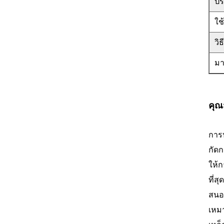
ปร
ใช
วิ
ม
คุณ
การ
กัด
ให้ก
ที่ส
สนอ
เหม