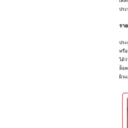
เหล็
ประห
ราย
ประต
หรือ
ได้ว
ล็อ
ผิวแ