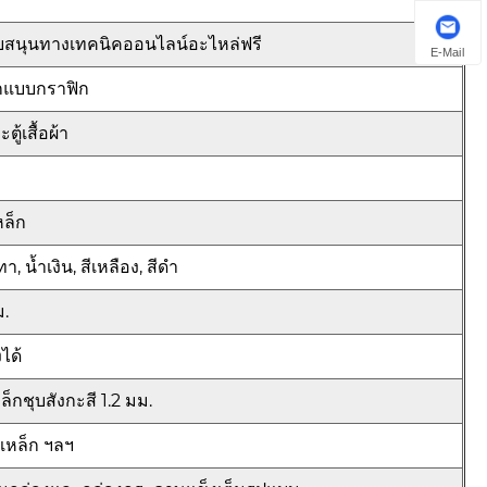
บสนุนทางเทคนิคออนไลน์อะไหล่ฟรี
E-Mail
กแบบกราฟิก
ะตู้เสื้อผ้า
หล็ก
ทา, น้ำเงิน, สีเหลือง, สีดำ
ม.
ได้
ล็กชุบสังกะสี 1.2 มม.
ดเหล็ก ฯลฯ