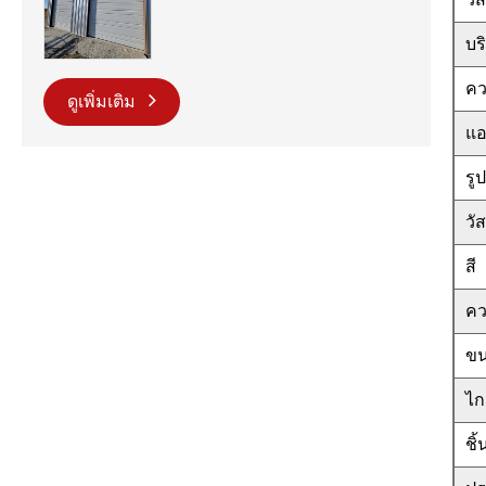
บร
คว
ดูเพิ่มเติม
แอ
รู
วัส
สี
คว
ขน
ไก
ชิ