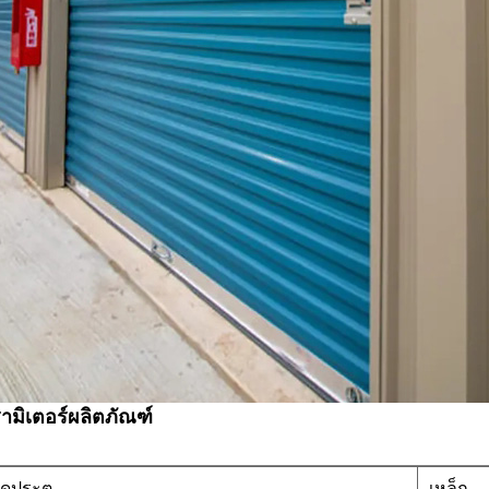
ามิเตอร์ผลิตภัณฑ์
สดุประตู
เหล็ก