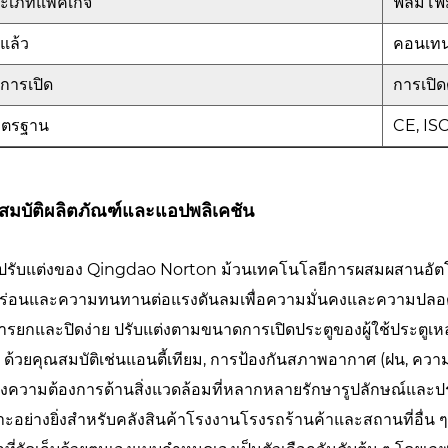
ะเภทแพ็คเกจ
ฟิล์มโ
้แล้ว
คอนเทน
ธีการเปิด
การเปิ
าตรฐาน
CE, IS
สมบัติผลิตภัณฑ์และแอปพลิเคชัน
ปรับแต่งของ Qingdao Norton ม้วนเทคโนโลยีการผสมผสานอัตโ
กร่อนและความทนทานต่อแรงดันลมเพื่อความมั่นคงและความปลอดภัย 
ารยกและปิดง่าย ปรับแต่งตามขนาดการเปิดประตูของผู้ใช้ประตูเหล่า
ุด ด้วยคุณสมบัติเช่นแอนตี้เทียม, การป้องกันสภาพอากาศ (ฝน, ค
งความต้องการด้านสิ่งแวดล้อมที่หลากหลายรักษารูปลักษณ์และปร
าะอย่างยิ่งสำหรับคลังสินค้าโรงงานโรงรถร้านค้าและสถานที่อื่