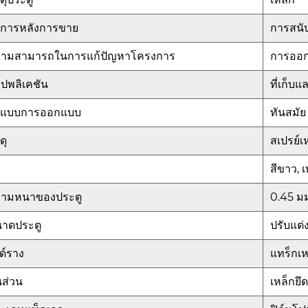
ิการหลังการขาย
การสนั
ามสามารถในการแก้ปัญหาโครงการ
การออ
ปพลิเคชัน
ที่เก็บแล
ปแบบการออกแบบ
ทันสมัย
ดุ
สเปรย์เ
สีขาว, เ
ามหนาของประตู
0.45 ม
าดประตู
ปรับแต่ง
ด์ราง
แทร็กเห
้นส่วน
เหล็กยึ